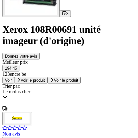
3
Xerox 108R00691 unité
imageur (d'origine)
Donnez votre avis
Meilleur prix
194,45
123encre.be
Voir
Voir le produit
Voir le produit
Trier par:
Le moins cher
Non avis