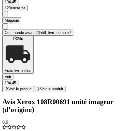
194,45
123encre.be
i
Magasin
i
Commandé avant 23h59, livré demain !
24u
Frais livr. inclus
Voir
194,45
Voir le produit
Voir le produit
Avis Xerox 108R00691 unité imageur
(d'origine)
0,0