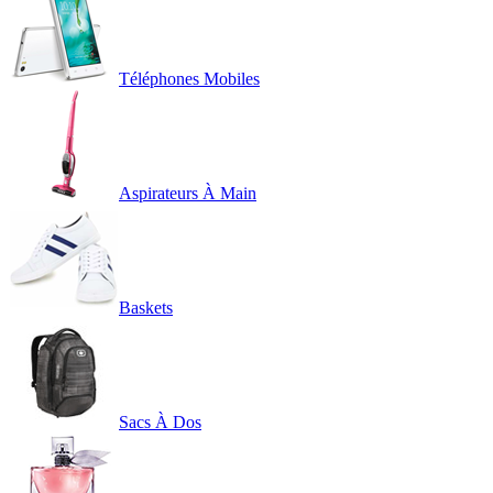
Téléphones Mobiles
Aspirateurs À Main
Baskets
Sacs À Dos