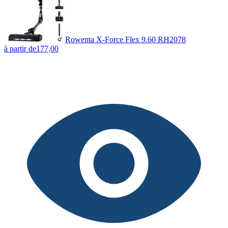
Rowenta X-Force Flex 9.60 RH2078
à partir de
177,00