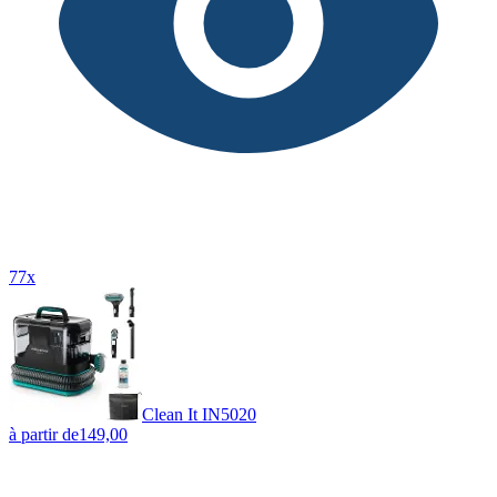
77x
Clean It IN5020
à partir de
149,00