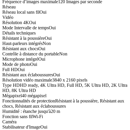
Fréquence d’images maximale
120 Images par seconde
Réseau
Réseau local sans fil
Oui
Vidéo
Résolution 4K
Oui
Mode Intervalle de temps
Oui
Détails techniques
Résistant à la poussière
Oui
Haut-parleurs intégrés
Non
Résistant aux chocs
Oui
Contrôle à distance du portable
Non
Microphone intégré
Oui
Mode de photo
Oui
Full HD
Oui
Résistant aux éclaboussures
Oui
Résolution vidéo maximale
3840 x 2160 pixels
Type HD
HD ready, 4K Ultra HD, Full HD, 5K Ultra HD, 2K Ultra
HD, 8K Ultra HD
Mégapixel
40 mégapixel
Fonctionnalités de protection
Résistant à la poussière, Résistant aux
chocs, Résistant aux éclaboussures
Humidité : étanche jusqu'à
20 m
Fonction sans fil
Wi-Fi
Caméra
Stabilisateur d'Image
Oui