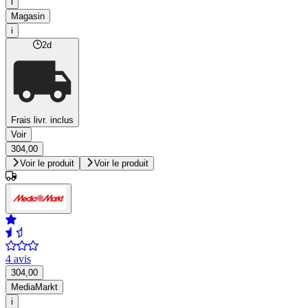
i
Magasin
i
2d
Frais livr. inclus
Voir
304,00
Voir le produit
Voir le produit
4 avis
304,00
MediaMarkt
i