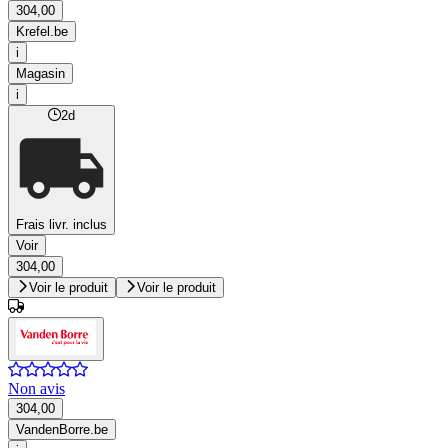
304,00
Krefel.be
i
Magasin
i
2d
Frais livr. inclus
Voir
304,00
Voir le produit
Voir le produit
Non avis
304,00
VandenBorre.be