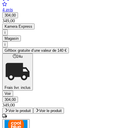
4 avis
304,00
349,00
Kamera Express
i
Magasin
i
Giftbox gratuite d’une valeur de 140 €
24u
Frais livr. inclus
Voir
304,00
349,00
Voir le produit
Voir le produit