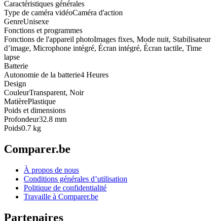
Caractéristiques générales
Type de caméra vidéo
Caméra d'action
Genre
Unisexe
Fonctions et programmes
Fonctions de l'appareil photo
Images fixes, Mode nuit, Stabilisateur
d’image, Microphone intégré, Écran intégré, Écran tactile, Time
lapse
Batterie
Autonomie de la batterie
4 Heures
Design
Couleur
Transparent, Noir
Matière
Plastique
Poids et dimensions
Profondeur
32.8 mm
Poids
0.7 kg
Comparer.be
À propos de nous
Conditions générales d’utilisation
Politique de confidentialité
Travaille à Comparer.be
Partenaires