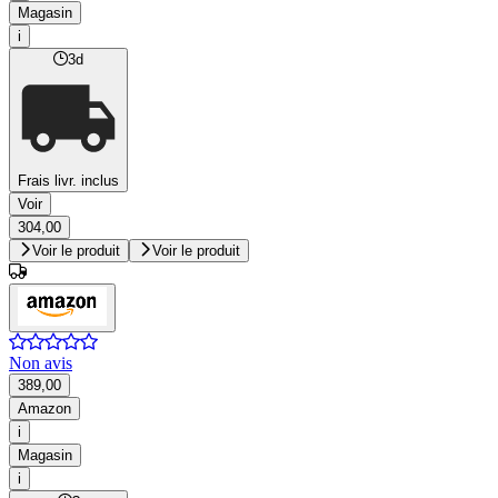
Magasin
i
3d
Frais livr. inclus
Voir
304,00
Voir le produit
Voir le produit
Non avis
389,00
Amazon
i
Magasin
i