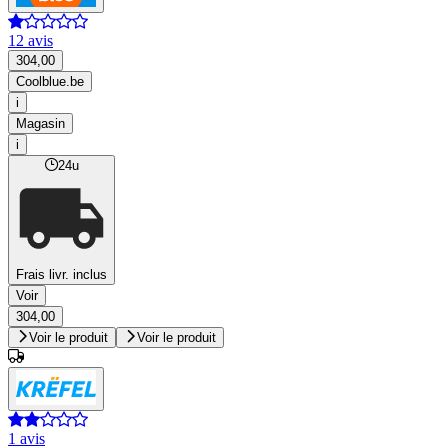
12 avis
304,00
Coolblue.be
i
Magasin
i
24u
Frais livr. inclus
Voir
304,00
Voir le produit
Voir le produit
1 avis