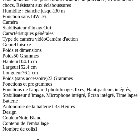
chocs, Résistant aux éclaboussures
Humidité : étanche jusqu'à
30 m
Fonction sans fil
Wi-Fi
Caméra
Stabilisateur d'Image
Oui
Caractéristiques générales
Type de caméra vidéo
Caméra d'action
Genre
Unisexe
Poids et dimensions
Poids
50 Grammes
Hauteur
104.1 cm
Largeur
152.4 cm
Longueur
76.2 cm
Poids (sans accessoire)
23 Grammes
Fonctions et programmes
Fonctions de l'appareil photo
Images fixes, Haut-parleurs intégrés,
Stabilisateur d’image, Microphone intégré, Écran intégré, Time lapse
Batterie
Autonomie de la batterie
1.33 Heures
Design
Couleur
Noir, Blanc
Contenu de l'emballage
Nombre de colis
1