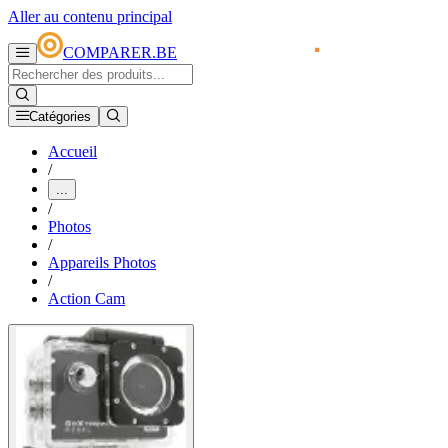
Aller au contenu principal
COMPARER.BE
Catégories
Accueil
/
...
/
Photos
/
Appareils Photos
/
Action Cam