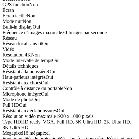
GPS function
Non
Écran
Ecran tactile
Non
Mode nuit
Non
Built-in display
Oui
Fréquence d’images maximale
30 Images par seconde
Réseau
Réseau local sans fil
Oui
Vidéo
Résolution 4K
Non
Mode Intervalle de temps
Oui
Détails techniques
Résistant à la poussière
Oui
Haut-parleurs intégrés
Oui
Résistant aux chocs
Oui
Contrôle à distance du portable
Non
Microphone intégré
Oui
Mode de photo
Oui
Full HD
Oui
Résistant aux éclaboussures
Oui
Résolution vidéo maximale
1920 x 1080 pixels
Type HD
HD ready, VGA, Full HD, 5K Ultra HD, 2K Ultra HD,
8K Ultra HD
Mégapixel
16 mégapixel
Fonctionnalités de protection
Résistant à la poussière, Résistant aux