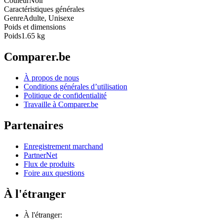
Couleur
Noir
Caractéristiques générales
Genre
Adulte, Unisexe
Poids et dimensions
Poids
1.65 kg
Comparer.be
À propos de nous
Conditions générales d’utilisation
Politique de confidentialité
Travaille à Comparer.be
Partenaires
Enregistrement marchand
PartnerNet
Flux de produits
Foire aux questions
À l'étranger
À l'étranger: