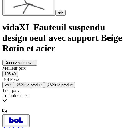
5
vidaXL Fauteuil suspendu
design oeuf avec support Beige
Rotin et acier
Donnez votre avis
Meilleur prix
195,40
Bol Plaza
Voir
Voir le produit
Voir le produit
Trier par:
Le moins cher