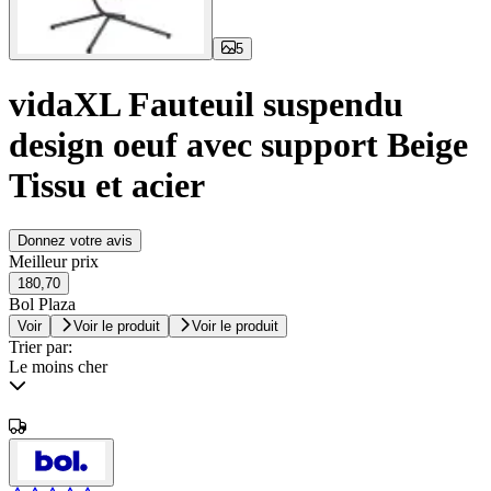
5
vidaXL Fauteuil suspendu
design oeuf avec support Beige
Tissu et acier
Donnez votre avis
Meilleur prix
180,70
Bol Plaza
Voir
Voir le produit
Voir le produit
Trier par:
Le moins cher