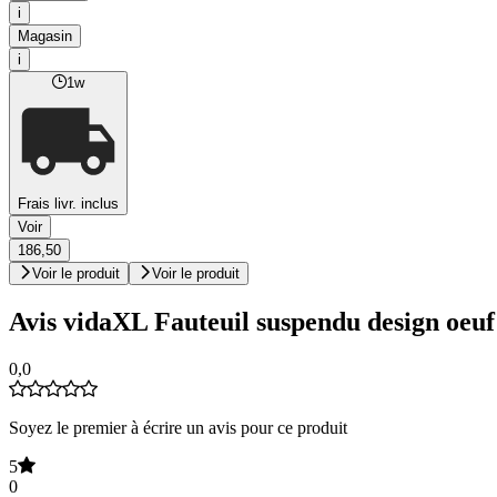
i
Magasin
i
1w
Frais livr. inclus
Voir
186,50
Voir le produit
Voir le produit
Avis vidaXL Fauteuil suspendu design oeuf 
0,0
Soyez le premier à écrire un avis pour ce produit
5
0