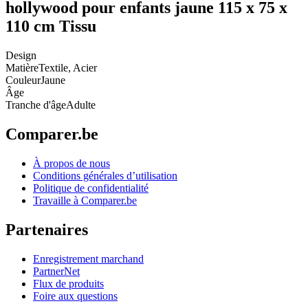
hollywood pour enfants jaune 115 x 75 x
110 cm Tissu
Design
Matière
Textile, Acier
Couleur
Jaune
Âge
Tranche d'âge
Adulte
Comparer.be
À propos de nous
Conditions générales d’utilisation
Politique de confidentialité
Travaille à Comparer.be
Partenaires
Enregistrement marchand
PartnerNet
Flux de produits
Foire aux questions