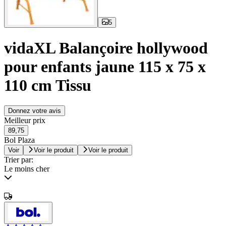
5
vidaXL Balançoire hollywood
pour enfants jaune 115 x 75 x
110 cm Tissu
Donnez votre avis
Meilleur prix
89,75
Bol Plaza
Voir
Voir le produit
Voir le produit
Trier par:
Le moins cher