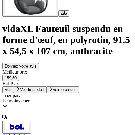
5
vidaXL Fauteuil suspendu en
forme d'œuf, en polyrotin, 91,5
x 54,5 x 107 cm, anthracite
Donnez votre avis
Meilleur prix
159,80
Bol Plaza
Voir
Voir le produit
Voir le produit
Trier par:
Le moins cher