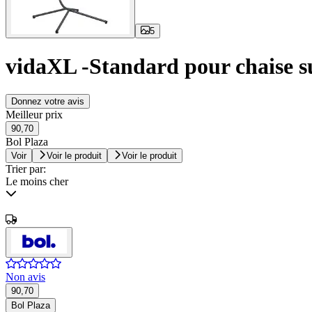
5
vidaXL -Standard pour chaise s
Donnez votre avis
Meilleur prix
90,70
Bol Plaza
Voir
Voir le produit
Voir le produit
Trier par:
Le moins cher
Non avis
90,70
Bol Plaza