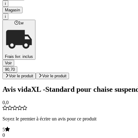
i
Magasin
i
1w
Frais livr. inclus
Voir
90,70
Voir le produit
Voir le produit
Avis vidaXL -Standard pour chaise suspend
0,0
Soyez le premier à écrire un avis pour ce produit
5
0