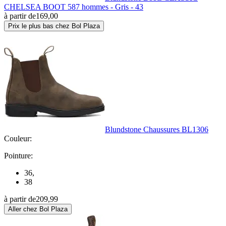
CHELSEA BOOT 587 hommes - Gris - 43
à partir de
169,00
Prix le plus bas chez Bol Plaza
Blundstone Chaussures BL1306
Couleur:
Pointure:
36
,
38
à partir de
209,99
Aller chez Bol Plaza