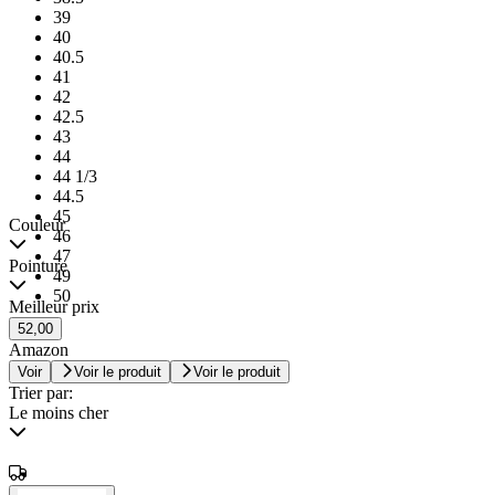
39
40
40.5
41
42
42.5
43
44
44 1/3
44.5
45
Couleur
46
47
Pointure
49
50
Meilleur prix
52,00
Amazon
Voir
Voir le produit
Voir le produit
Trier par:
Le moins cher