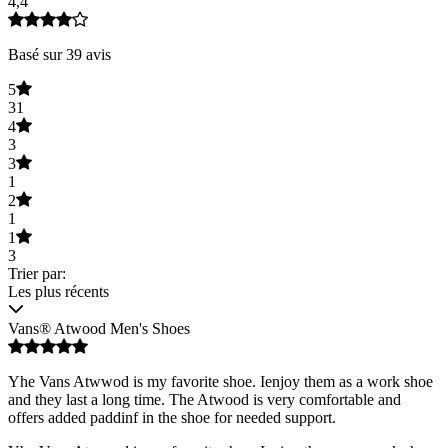
4,4
Basé sur 39 avis
5
31
4
3
3
1
2
1
1
3
Trier par:
Les plus récents
Vans® Atwood Men's Shoes
Yhe Vans Atwwod is my favorite shoe. Ienjoy them as a work shoe
and they last a long time. The Atwood is very comfortable and
offers added paddinf in the shoe for needed support.