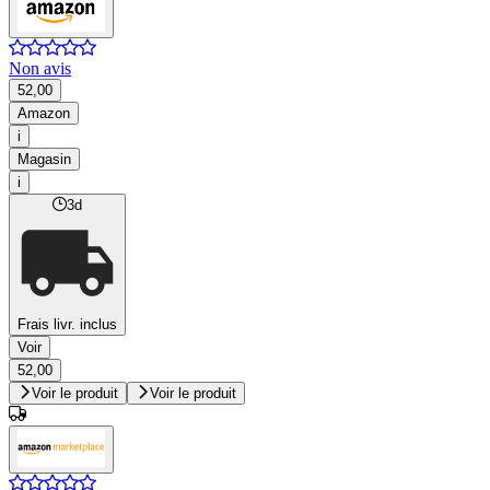
Non avis
52,00
Amazon
i
Magasin
i
3d
Frais livr. inclus
Voir
52,00
Voir le produit
Voir le produit