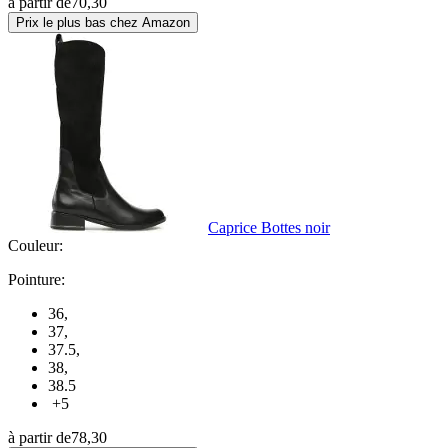
à partir de
70,30
Prix le plus bas chez Amazon
Caprice Bottes noir
Couleur:
Pointure:
36
,
37
,
37.5
,
38
,
38.5
+5
à partir de
78,30