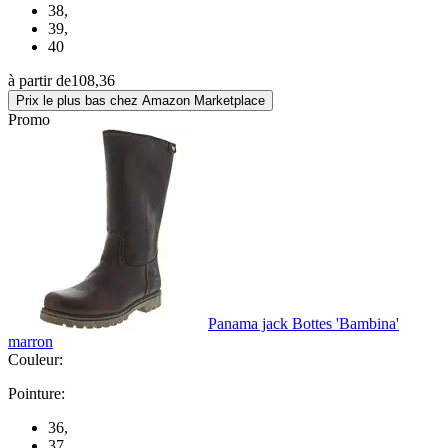
38
,
39
,
40
à partir de
108,36
Prix le plus bas chez Amazon Marketplace
Promo
Panama jack Bottes 'Bambina'
marron
Couleur:
Pointure:
36
,
37
,