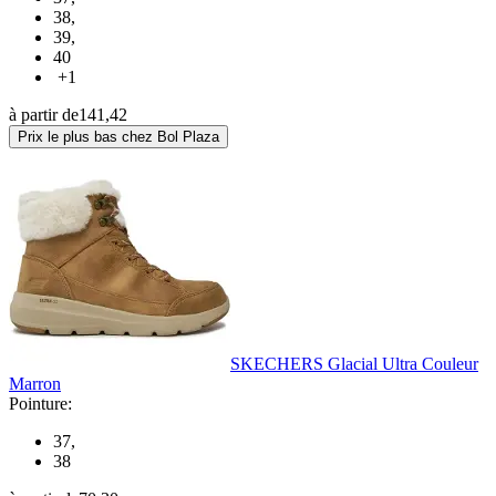
38
,
39
,
40
+1
à partir de
141,42
Prix le plus bas chez Bol Plaza
SKECHERS Glacial Ultra Couleur
Marron
Pointure:
37
,
38