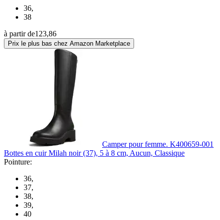
36
,
38
à partir de
123,86
Prix le plus bas chez Amazon Marketplace
Camper pour femme. K400659-001
Bottes en cuir Milah noir (37), 5 à 8 cm, Aucun, Classique
Pointure:
36
,
37
,
38
,
39
,
40