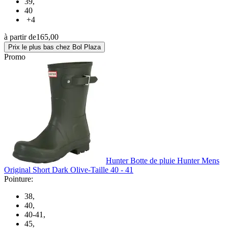
39
,
40
+4
à partir de
165,00
Prix le plus bas chez Bol Plaza
Promo
Hunter Botte de pluie Hunter Mens
Original Short Dark Olive-Taille 40 - 41
Pointure:
38
,
40
,
40-41
,
45
,