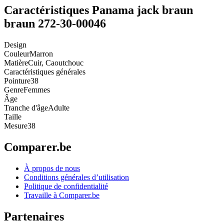
Caractéristiques Panama jack braun
braun 272-30-00046
Design
Couleur
Marron
Matière
Cuir, Caoutchouc
Caractéristiques générales
Pointure
38
Genre
Femmes
Âge
Tranche d'âge
Adulte
Taille
Mesure
38
Comparer.be
À propos de nous
Conditions générales d’utilisation
Politique de confidentialité
Travaille à Comparer.be
Partenaires