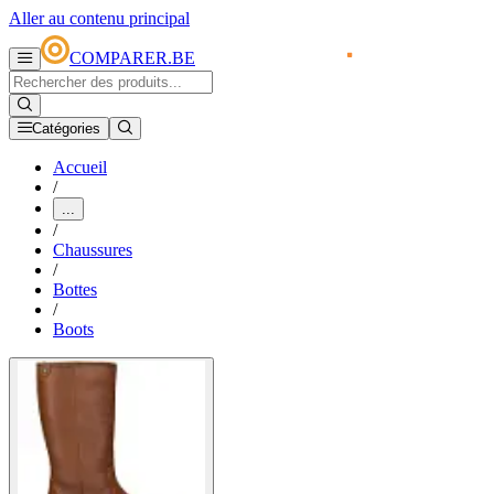
Aller au contenu principal
COMPARER.BE
Catégories
Accueil
/
...
/
Chaussures
/
Bottes
/
Boots