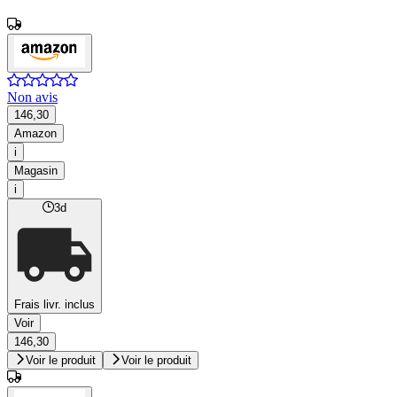
Non avis
146,30
Amazon
i
Magasin
i
3d
Frais livr. inclus
Voir
146,30
Voir le produit
Voir le produit