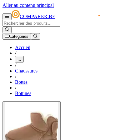
Aller au contenu principal
COMPARER.BE
Catégories
Accueil
/
...
/
Chaussures
/
Bottes
/
Bottines