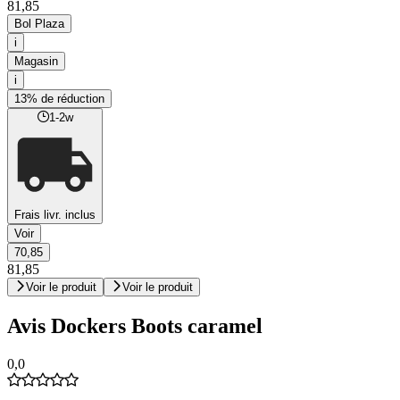
81,85
Bol Plaza
i
Magasin
i
13% de réduction
1-2w
Frais livr. inclus
Voir
70,85
81,85
Voir le produit
Voir le produit
Avis Dockers Boots caramel
0,0