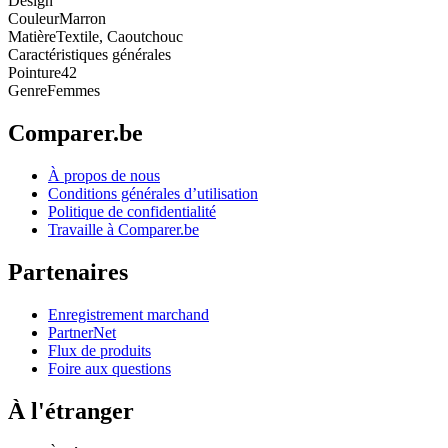
Design
Couleur
Marron
Matière
Textile, Caoutchouc
Caractéristiques générales
Pointure
42
Genre
Femmes
Comparer.be
À propos de nous
Conditions générales d’utilisation
Politique de confidentialité
Travaille à Comparer.be
Partenaires
Enregistrement marchand
PartnerNet
Flux de produits
Foire aux questions
À l'étranger