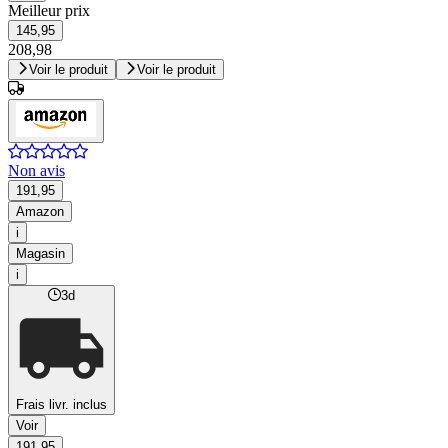
Meilleur prix
145,95
208,98
Voir le produit
Voir le produit
Non avis
191,95
Amazon
i
Magasin
i
3d
Frais livr. inclus
Voir
191,95