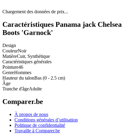
Chargement des données de prix...
Caractéristiques Panama jack Chelsea
Boots 'Garnock'
Design
Couleur
Noir
Matière
Cuir, Synthétique
Caractéristiques générales
Pointure
46
Genre
Hommes
Hauteur du talon
Bas (0 - 2.5 cm)
Âge
Tranche d'âge
Adulte
Comparer.be
À propos de nous
Conditions générales d’utilisation
Politique de confidentialité
Travaille à Comparer.be