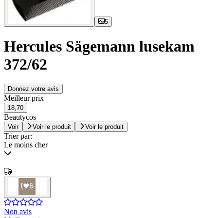
5
Hercules Sägemann lusekam
372/62
Donnez votre avis
Meilleur prix
18,70
Beautycos
Voir
Voir le produit
Voir le produit
Trier par:
Le moins cher
Non avis