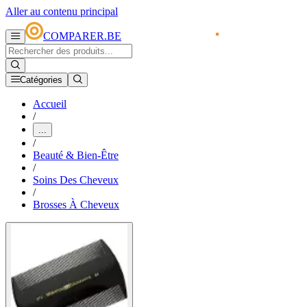
Aller au contenu principal
COMPARER.BE
Catégories
Accueil
/
...
/
Beauté & Bien-Être
/
Soins Des Cheveux
/
Brosses À Cheveux