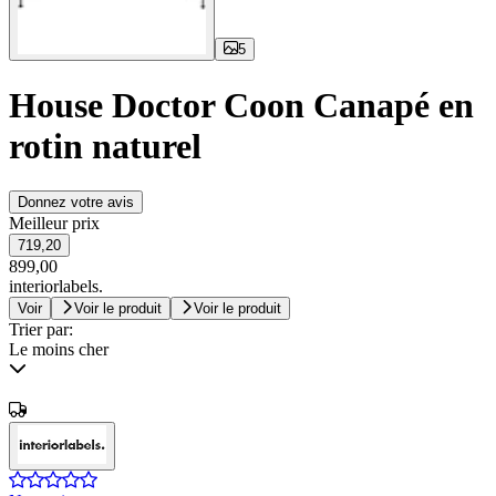
5
House Doctor Coon Canapé en
rotin naturel
Donnez votre avis
Meilleur prix
719,20
899,00
interiorlabels.
Voir
Voir le produit
Voir le produit
Trier par:
Le moins cher