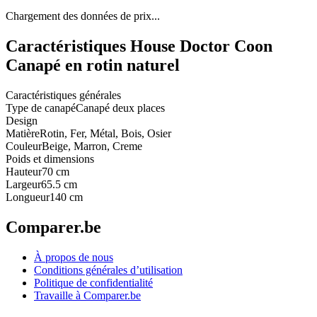
Chargement des données de prix...
Caractéristiques House Doctor Coon
Canapé en rotin naturel
Caractéristiques générales
Type de canapé
Canapé deux places
Design
Matière
Rotin, Fer, Métal, Bois, Osier
Couleur
Beige, Marron, Creme
Poids et dimensions
Hauteur
70 cm
Largeur
65.5 cm
Longueur
140 cm
Comparer.be
À propos de nous
Conditions générales d’utilisation
Politique de confidentialité
Travaille à Comparer.be