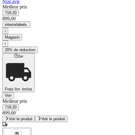
Non avis
Meilleur prix
719,20
899,00
interiorlabels.
i
Magasin
i
20% de réduction
1w
Frais livr. inclus
Voir
Meilleur prix
719,20
899,00
Voir le produit
Voir le produit