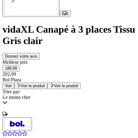
5
vidaXL Canapé à 3 places Tissu
Gris clair
Donnez votre avis
Meilleur prix
189,99
202,99
Bol Plaza
Voir
Voir le produit
Voir le produit
Trier par:
Le moins cher