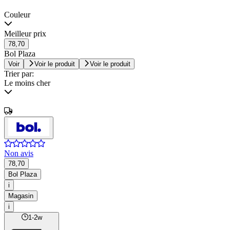
Couleur
Meilleur prix
78,70
Bol Plaza
Voir
Voir le produit
Voir le produit
Trier par:
Le moins cher
Non avis
78,70
Bol Plaza
i
Magasin
i
1-2w