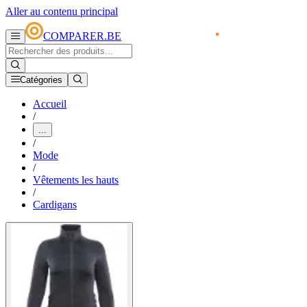
Aller au contenu principal
COMPARER.BE
Catégories
Accueil
/
...
/
Mode
/
Vêtements les hauts
/
Cardigans