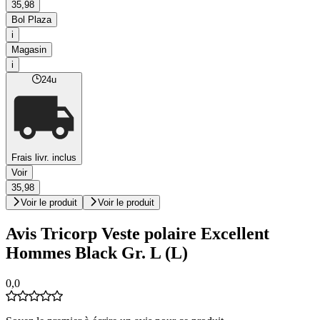
35,98
Bol Plaza
i
Magasin
i
24u
Frais livr. inclus
Voir
35,98
Voir le produit
Voir le produit
Avis Tricorp Veste polaire Excellent
Hommes Black Gr. L (L)
0,0