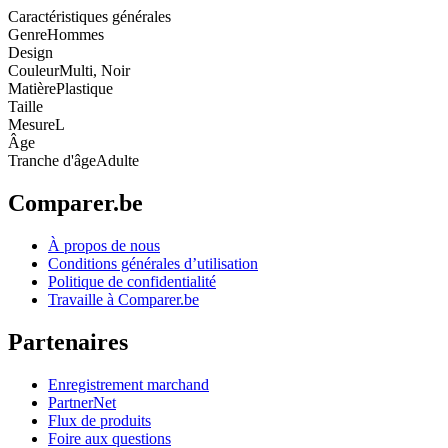
Caractéristiques générales
Genre
Hommes
Design
Couleur
Multi, Noir
Matière
Plastique
Taille
Mesure
L
Âge
Tranche d'âge
Adulte
Comparer.be
À propos de nous
Conditions générales d’utilisation
Politique de confidentialité
Travaille à Comparer.be
Partenaires
Enregistrement marchand
PartnerNet
Flux de produits
Foire aux questions