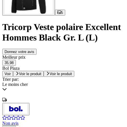
5
Tricorp Veste polaire Excellent
Hommes Black Gr. L (L)
Donnez votre avis
Meilleur prix
35,98
Bol Plaza
Voir
Voir le produit
Voir le produit
Trier par:
Le moins cher
Non avis