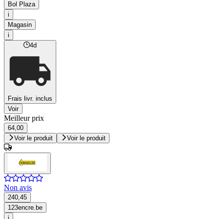
Bol Plaza
i
Magasin
i
4d
Frais livr. inclus
Voir
Meilleur prix
64,00
Voir le produit
Voir le produit
Non avis
240,45
123encre.be
i