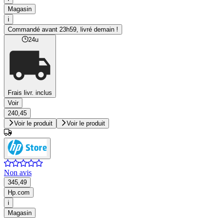
Magasin
i
Commandé avant 23h59, livré demain !
24u
Frais livr. inclus
Voir
240,45
Voir le produit
Voir le produit
Non avis
345,49
Hp.com
i
Magasin