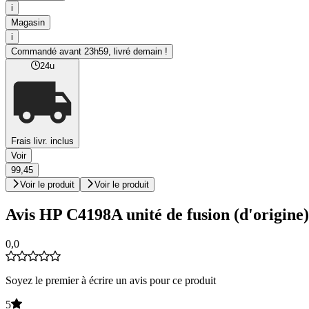
i
Magasin
i
Commandé avant 23h59, livré demain !
24u
Frais livr. inclus
Voir
99,45
Voir le produit
Voir le produit
Avis HP C4198A unité de fusion (d'origine)
0,0
Soyez le premier à écrire un avis pour ce produit
5