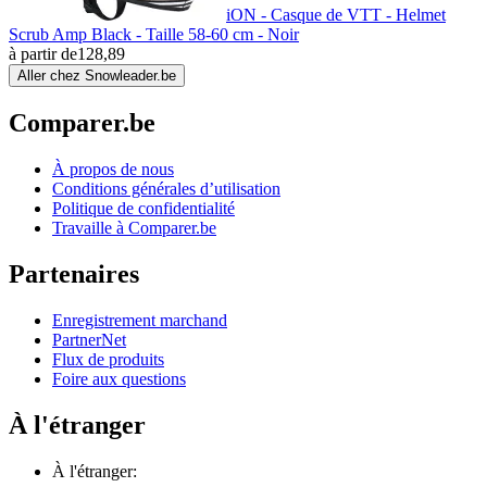
iON - Casque de VTT - Helmet
Scrub Amp Black - Taille 58-60 cm - Noir
à partir de
128,89
Aller chez Snowleader.be
Comparer.be
À propos de nous
Conditions générales d’utilisation
Politique de confidentialité
Travaille à Comparer.be
Partenaires
Enregistrement marchand
PartnerNet
Flux de produits
Foire aux questions
À l'étranger
À l'étranger: