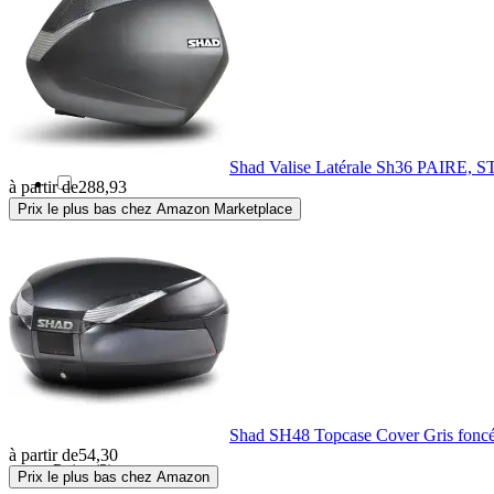
Macna
(14)
Nelson-Rigg
(4)
Oakley Apparel
(1)
Shad Valise Latérale Sh36 PAIR
à partir de
288,93
Prix le plus bas chez Amazon Marketplace
Ogio
(4)
O'Neal
(1)
Oxford
(27)
Polisport Off Road
(1)
Shad SH48 Topcase Cover Gris fonc
à partir de
54,30
Puig
(2)
Prix le plus bas chez Amazon