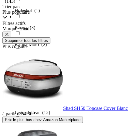
(143)
Trier par:
Holeshot
(1)
Plus populaire
Filtres actifs
Kappa
(3)
Marque: Shad
Supprimer tout les filtres
Kappa Moto
(2)
Plus consulté
KLIM
(1)
Kriega
(32)
Leatt
(4)
Shad SH50 Topcase Cover Blanc
Legend Gear
(12)
à partir de
54,30
Prix le plus bas chez Amazon Marketplace
LS2
(7)