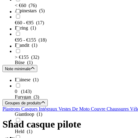
< €60
(76)
Alpinestars
(5)
€60 - €95
(17)
Bering
(1)
€95 - €155
(18)
Brandit
(1)
> €155
(32)
Büse
(1)
Note minimale
Dainese
(1)
0
(143)
Furygan
(3)
Groupes de produits
Plastrons
Casques Intégraux
Vestes De Moto
Couvre Chaussures Vél
Giantloop
(1)
Shad casque pilote
Held
(1)