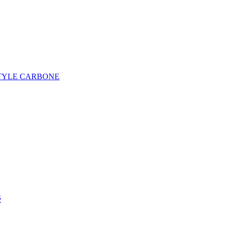
E, STYLE CARBONE
é