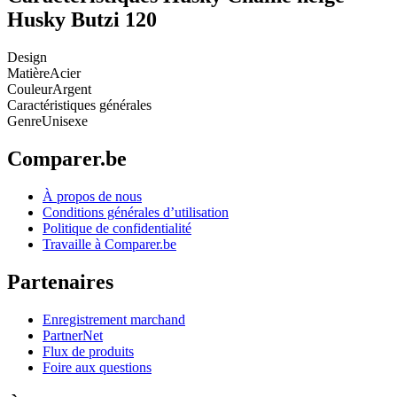
Husky Butzi 120
Design
Matière
Acier
Couleur
Argent
Caractéristiques générales
Genre
Unisexe
Comparer.be
À propos de nous
Conditions générales d’utilisation
Politique de confidentialité
Travaille à Comparer.be
Partenaires
Enregistrement marchand
PartnerNet
Flux de produits
Foire aux questions