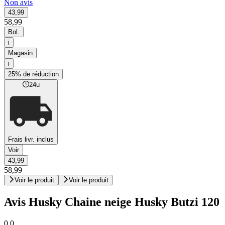
Non avis
43,99
58,99
Bol.
i
Magasin
i
25% de réduction
24u
Frais livr. inclus
Voir
43,99
58,99
Voir le produit
Voir le produit
Avis Husky Chaine neige Husky Butzi 120
0,0