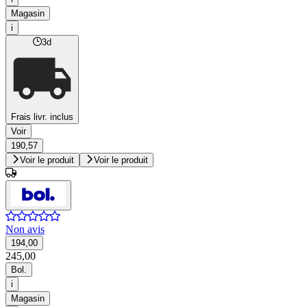
Magasin
i
3d
Frais livr. inclus
Voir
190,57
Voir le produit
Voir le produit
Non avis
194,00
245,00
Bol.
i
Magasin