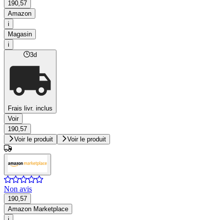
190,57
Amazon
i
Magasin
i
3d
Frais livr. inclus
Voir
190,57
Voir le produit
Voir le produit
Non avis
190,57
Amazon Marketplace
i