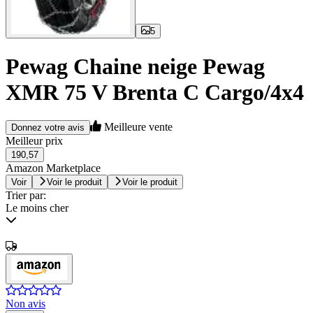
5
Pewag Chaine neige Pewag
XMR 75 V Brenta C Cargo/4x4
Meilleure vente
Donnez votre avis
Meilleur prix
190,57
Amazon Marketplace
Voir
Voir le produit
Voir le produit
Trier par:
Le moins cher
Non avis