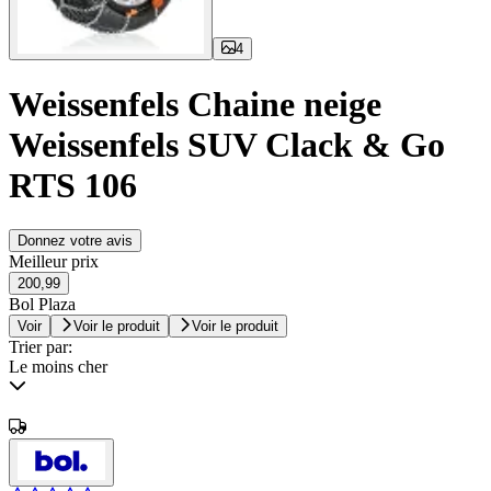
4
Weissenfels Chaine neige
Weissenfels SUV Clack & Go
RTS 106
Donnez votre avis
Meilleur prix
200,99
Bol Plaza
Voir
Voir le produit
Voir le produit
Trier par:
Le moins cher