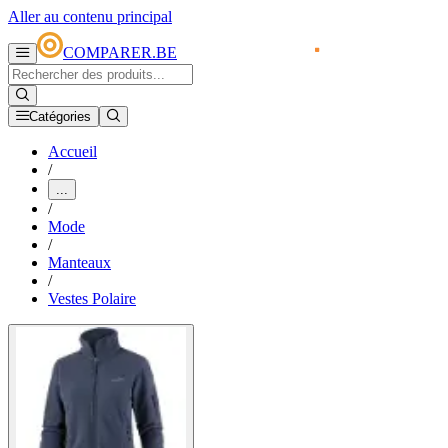
Aller au contenu principal
COMPARER.BE
Catégories
Accueil
/
...
/
Mode
/
Manteaux
/
Vestes Polaire