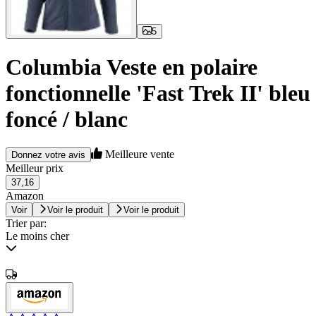
5
Columbia Veste en polaire
fonctionnelle 'Fast Trek II' bleu
foncé / blanc
Meilleure vente
Donnez votre avis
Meilleur prix
37,16
Amazon
Voir
Voir le produit
Voir le produit
Trier par:
Le moins cher