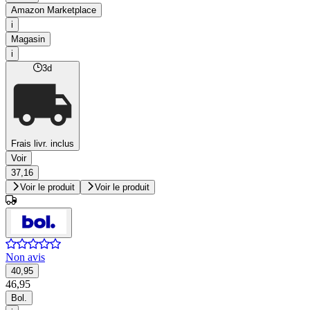
Amazon Marketplace
i
Magasin
i
3d
Frais livr. inclus
Voir
37,16
Voir le produit
Voir le produit
Non avis
40,95
46,95
Bol.