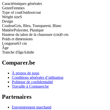
Caractéristiques générales
Genre
Femmes
Type of coat
Outdoorcoat
Weight size
S
Design
Couleur
Gris, Bleu, Transparent, Blanc
Matière
Polyester, Plastique
Hauteur du talon de la chaussure (cm)
0 cm
Poids et dimensions
Longueur
63 cm
Âge
Tranche d'âge
Adulte
Comparer.be
À propos de nous
Conditions générales d’utilisation
Politique de confidentialité
Travaille à Comparer.be
Partenaires
Enregistrement marchand