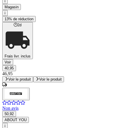
i
Magasin
i
13% de réduction
2d
Frais livr. inclus
Voir
40,95
46,95
Voir le produit
Voir le produit
Non avis
50,92
ABOUT YOU
i