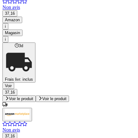
Non avis
37,16
Amazon
i
Magasin
i
3d
Frais livr. inclus
Voir
37,16
Voir le produit
Voir le produit
Non avis
37,16