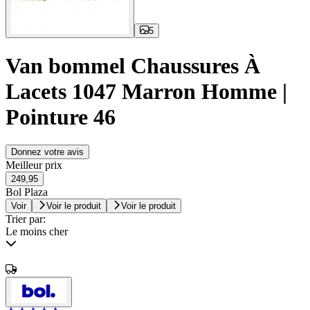
5
Van bommel Chaussures À
Lacets 1047 Marron Homme |
Pointure 46
Donnez votre avis
Meilleur prix
249,95
Bol Plaza
Voir
Voir le produit
Voir le produit
Trier par:
Le moins cher