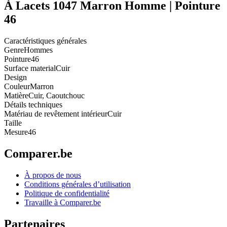
À Lacets 1047 Marron Homme | Pointure
46
Caractéristiques générales
Genre
Hommes
Pointure
46
Surface material
Cuir
Design
Couleur
Marron
Matière
Cuir, Caoutchouc
Détails techniques
Matériau de revêtement intérieur
Cuir
Taille
Mesure
46
Comparer.be
À propos de nous
Conditions générales d’utilisation
Politique de confidentialité
Travaille à Comparer.be
Partenaires