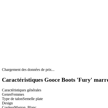
Chargement des données de prix...
Caractéristiques Gooce Boots 'Fury' marro
Caractéristiques générales
Genre
Femmes
Type de talon
Semelle plate
Design
Couleur
Marron, Blanc