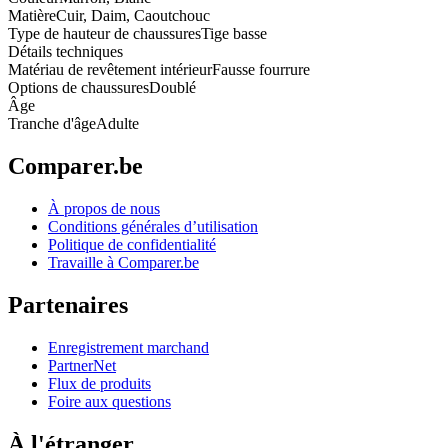
Matière
Cuir, Daim, Caoutchouc
Type de hauteur de chaussures
Tige basse
Détails techniques
Matériau de revêtement intérieur
Fausse fourrure
Options de chaussures
Doublé
Âge
Tranche d'âge
Adulte
Comparer.be
À propos de nous
Conditions générales d’utilisation
Politique de confidentialité
Travaille à Comparer.be
Partenaires
Enregistrement marchand
PartnerNet
Flux de produits
Foire aux questions
À l'étranger