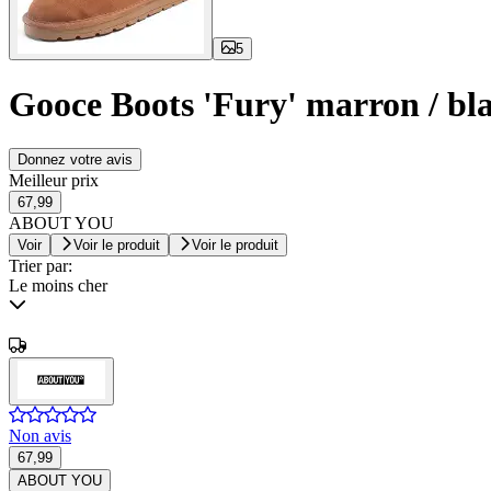
5
Gooce Boots 'Fury' marron / bl
Donnez votre avis
Meilleur prix
67,99
ABOUT YOU
Voir
Voir le produit
Voir le produit
Trier par:
Le moins cher
Non avis
67,99
ABOUT YOU