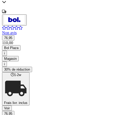
Non avis
76,95
110,00
Bol Plaza
i
Magasin
i
30% de réduction
1-2w
Frais livr. inclus
Voir
76,95