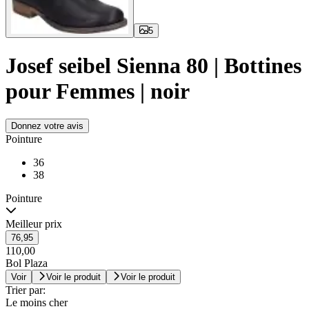
5
Josef seibel Sienna 80 | Bottines
pour Femmes | noir
Donnez votre avis
Pointure
36
38
Pointure
Meilleur prix
76,95
110,00
Bol Plaza
Voir
Voir le produit
Voir le produit
Trier par:
Le moins cher