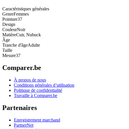
Caractéristiques générales
Genre
Femmes
Pointure
37
Design
Couleur
Noir
Matière
Cuir, Nubuck
Âge
Tranche d'âge
Adulte
Taille
Mesure
37
Comparer.be
À propos de nous
Conditions générales d’utilisation
Politique de confidentialité
Travaille à Comparer.be
Partenaires
Enregistrement marchand
PartnerNet