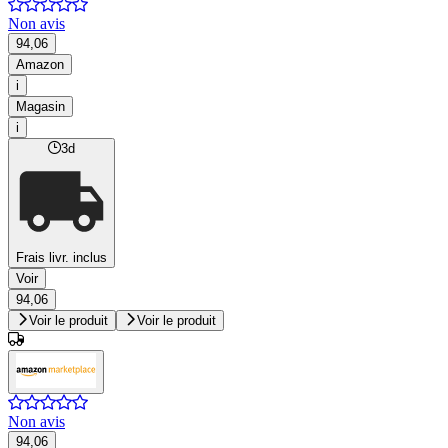
Non avis
94,06
Amazon
i
Magasin
i
3d
Frais livr. inclus
Voir
94,06
Voir le produit
Voir le produit
Non avis
94,06