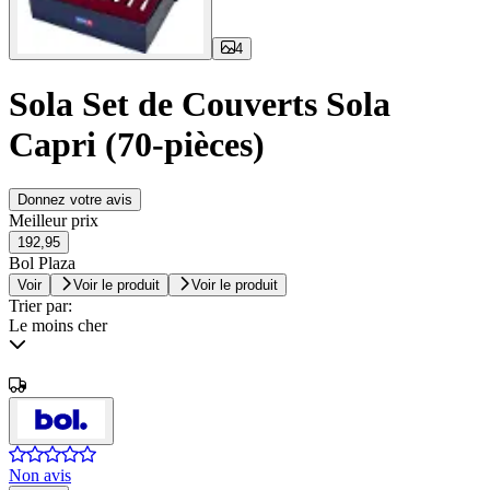
4
Sola Set de Couverts Sola
Capri (70-pièces)
Donnez votre avis
Meilleur prix
192,95
Bol Plaza
Voir
Voir le produit
Voir le produit
Trier par:
Le moins cher
Non avis