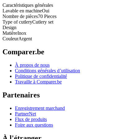
Caractéristiques générales
Lavable en machine
Oui
Nombre de pièces
70 Pieces
Type of cutlery
Cutlery set
Design
Matière
Inox
Couleur
Argent
Comparer.be
À propos de nous
Conditions générales d’utilisation
Politique de confidentialité
Travaille à Comparer.be
Partenaires
Enregistrement marchand
PartnerNet
Flux de produits
Foire aux questions
À l'étranger