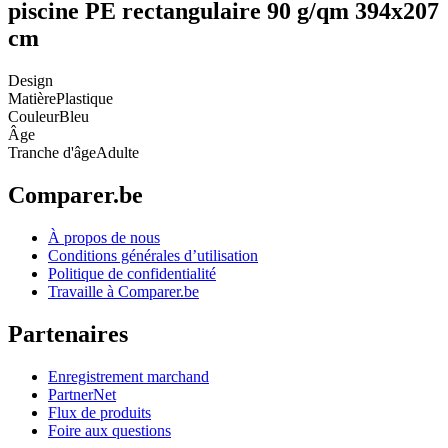
piscine PE rectangulaire 90 g/qm 394x207
cm
Design
Matière
Plastique
Couleur
Bleu
Âge
Tranche d'âge
Adulte
Comparer.be
À propos de nous
Conditions générales d’utilisation
Politique de confidentialité
Travaille à Comparer.be
Partenaires
Enregistrement marchand
PartnerNet
Flux de produits
Foire aux questions