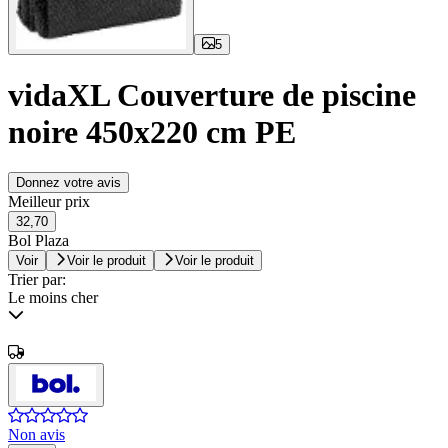
5
vidaXL Couverture de piscine
noire 450x220 cm PE
Donnez votre avis
Meilleur prix
32,70
Bol Plaza
Voir
Voir le produit
Voir le produit
Trier par:
Le moins cher
Non avis