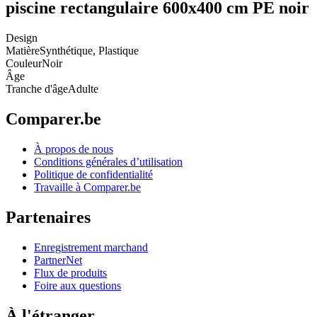
piscine rectangulaire 600x400 cm PE noir
Design
Matière
Synthétique, Plastique
Couleur
Noir
Âge
Tranche d'âge
Adulte
Comparer.be
À propos de nous
Conditions générales d’utilisation
Politique de confidentialité
Travaille à Comparer.be
Partenaires
Enregistrement marchand
PartnerNet
Flux de produits
Foire aux questions
À l'étranger