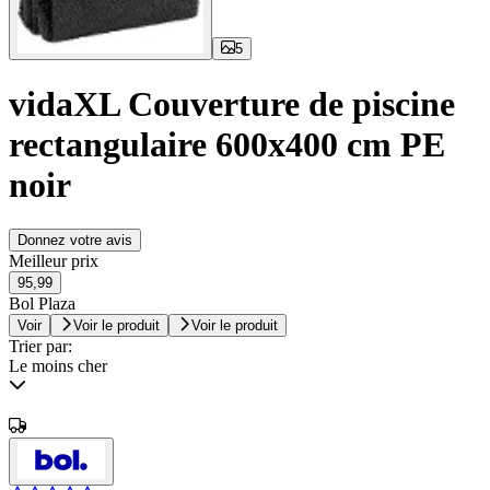
5
vidaXL Couverture de piscine
rectangulaire 600x400 cm PE
noir
Donnez votre avis
Meilleur prix
95,99
Bol Plaza
Voir
Voir le produit
Voir le produit
Trier par:
Le moins cher