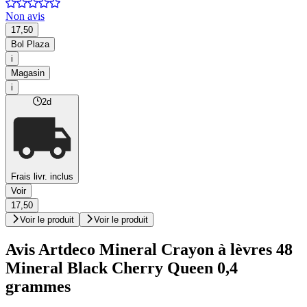
Non avis
17,50
Bol Plaza
i
Magasin
i
2d
Frais livr. inclus
Voir
17,50
Voir le produit
Voir le produit
Avis Artdeco Mineral Crayon à lèvres 48
Mineral Black Cherry Queen 0,4
grammes