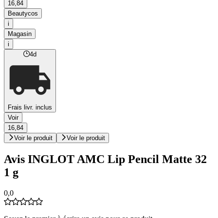
16,84
Beautycos
i
Magasin
i
4d
Frais livr. inclus
Voir
16,84
Voir le produit
Voir le produit
Avis INGLOT AMC Lip Pencil Matte 32
1 g
0,0