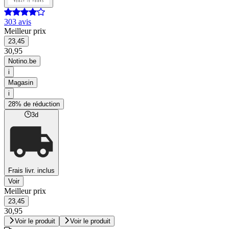
303 avis
Meilleur prix
23,45
30,95
Notino.be
i
Magasin
i
28% de réduction
3d
Frais livr. inclus
Voir
Meilleur prix
23,45
30,95
Voir le produit
Voir le produit