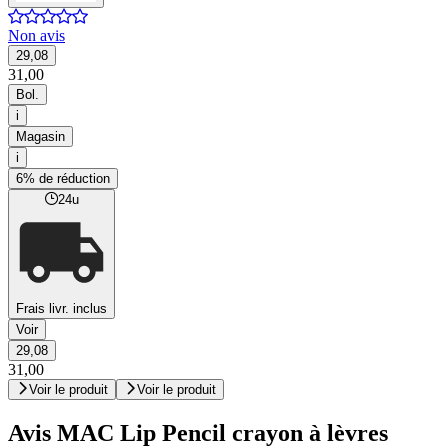
Non avis
29,08
31,00
Bol.
i
Magasin
i
6% de réduction
24u
Frais livr. inclus
Voir
29,08
31,00
Voir le produit
Voir le produit
Avis MAC Lip Pencil crayon à lèvres