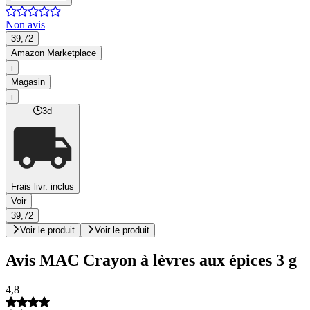
Non avis
39,72
Amazon Marketplace
i
Magasin
i
3d
Frais livr. inclus
Voir
39,72
Voir le produit
Voir le produit
Avis MAC Crayon à lèvres aux épices 3 g
4,8