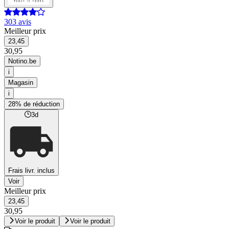
303 avis
Meilleur prix
23,45
30,95
Notino.be
i
Magasin
i
28% de réduction
3d
Frais livr. inclus
Voir
Meilleur prix
23,45
30,95
Voir le produit
Voir le produit