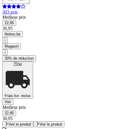
303 avis
Meilleur prix
22,85
30,95
Notino.be
i
Magasin
i
30% de réduction
3d
Frais livr. inclus
Voir
Meilleur prix
22,85
30,95
Voir le produit
Voir le produit