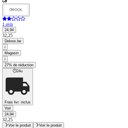
1 avis
24,94
32,25
Deloox.be
i
Magasin
i
27% de réduction
24u
Frais livr. inclus
Voir
24,94
32,25
Voir le produit
Voir le produit