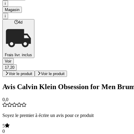
i
Magasin
i
4d
Frais livr. inclus
Voir
17,20
Voir le produit
Voir le produit
Avis Calvin Klein Obsession for Men Brum
0,0
Soyez le premier à écrire un avis pour ce produit
5
0