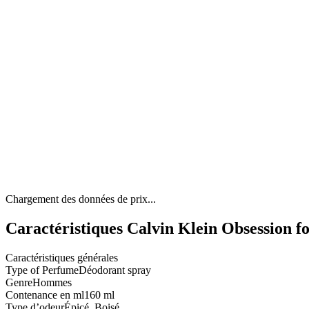
Chargement des données de prix...
Caractéristiques Calvin Klein Obsession 
Caractéristiques générales
Type of Perfume
Déodorant spray
Genre
Hommes
Contenance en ml
160 ml
Type d’odeur
Épicé, Boisé