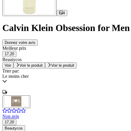
4
Calvin Klein Obsession for Men
Donnez votre avis
Meilleur prix
17,20
Beautycos
Voir
Voir le produit
Voir le produit
Trier par:
Le moins cher
Non avis
17,20
Beautycos