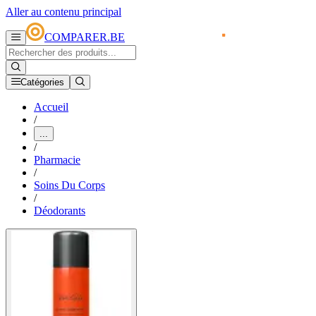
Aller au contenu principal
COMPARER.BE
Catégories
Accueil
/
...
/
Pharmacie
/
Soins Du Corps
/
Déodorants