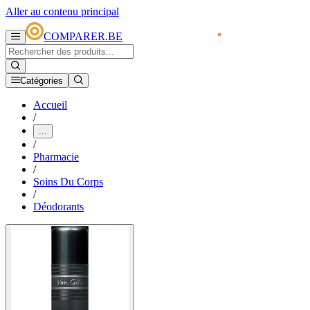
Aller au contenu principal
COMPARER.BE
Catégories
Accueil
/
...
/
Pharmacie
/
Soins Du Corps
/
Déodorants