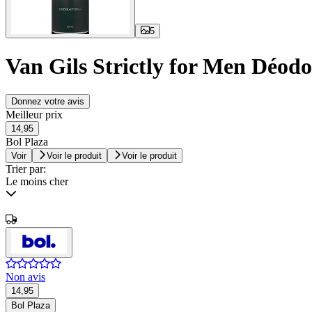
5
Van Gils Strictly for Men Déod
Donnez votre avis
Meilleur prix
14,95
Bol Plaza
Voir
Voir le produit
Voir le produit
Trier par:
Le moins cher
Non avis
14,95
Bol Plaza