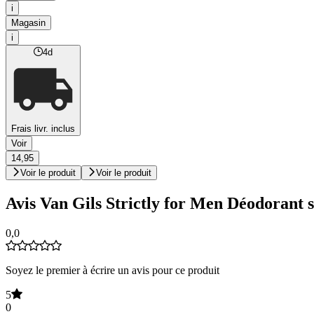
i
Magasin
i
4d
Frais livr. inclus
Voir
14,95
Voir le produit
Voir le produit
Avis Van Gils Strictly for Men Déodorant 
0,0
Soyez le premier à écrire un avis pour ce produit
5
0