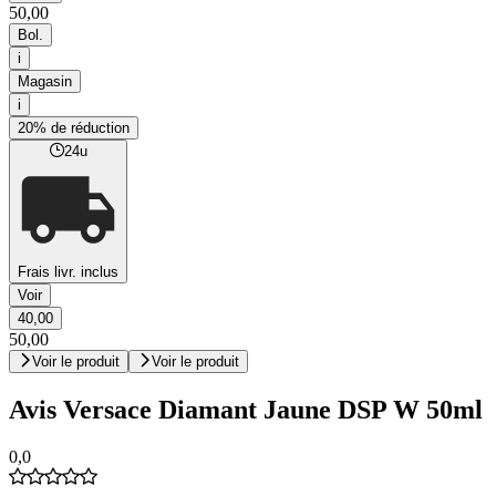
50,00
Bol.
i
Magasin
i
20% de réduction
24u
Frais livr. inclus
Voir
40,00
50,00
Voir le produit
Voir le produit
Avis Versace Diamant Jaune DSP W 50ml
0,0