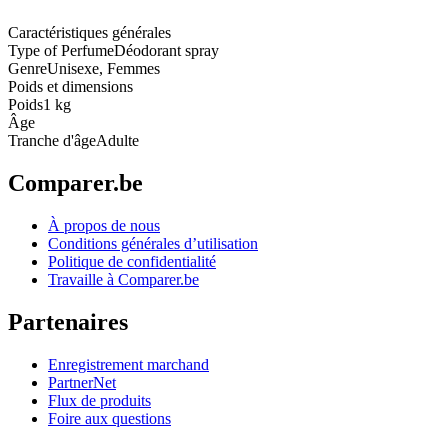
Caractéristiques générales
Type of Perfume
Déodorant spray
Genre
Unisexe, Femmes
Poids et dimensions
Poids
1 kg
Âge
Tranche d'âge
Adulte
Comparer.be
À propos de nous
Conditions générales d’utilisation
Politique de confidentialité
Travaille à Comparer.be
Partenaires
Enregistrement marchand
PartnerNet
Flux de produits
Foire aux questions