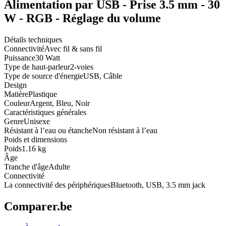
Alimentation par USB - Prise 3.5 mm - 30
W - RGB - Réglage du volume
Détails techniques
Connectivité
Avec fil & sans fil
Puissance
30 Watt
Type de haut-parleur
2-voies
Type de source d'énergie
USB, Câble
Design
Matière
Plastique
Couleur
Argent, Bleu, Noir
Caractéristiques générales
Genre
Unisexe
Résistant à l’eau ou étanche
Non résistant à l’eau
Poids et dimensions
Poids
1.16 kg
Âge
Tranche d'âge
Adulte
Connectivité
La connectivité des périphériques
Bluetooth, USB, 3.5 mm jack
Comparer.be